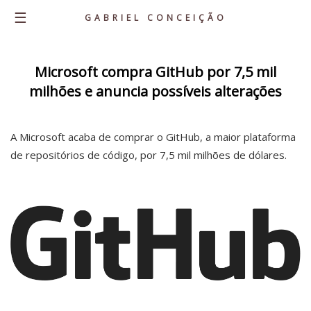
☰
GABRIEL CONCEIÇÃO
Home
Microsoft compra GitHub por 7,5 mil
milhões e anuncia possíveis alterações
About
Knowledge
A Microsoft acaba de comprar o GitHub, a maior plataforma
Career
de repositórios de código, por 7,5 mil milhões de dólares.
Portfolio
Personal Projects
Latest Posts
Contacts