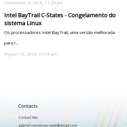
September 4, 2016, 11:29 pm
Intel BayTrail C-States - Congelamento do
sistema Linux
Os processadores Intel BayTrail, uma versão melhorada 
para r...
August 16, 2016, 02:39 am
Contacts
Contact Me
gabriel.conceicao.web@gmail.com